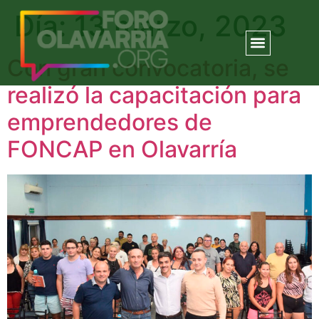
Día:
13 marzo, 2023
Con gran convocatoria, se
realizó la capacitación para
emprendedores de
FONCAP en Olavarría