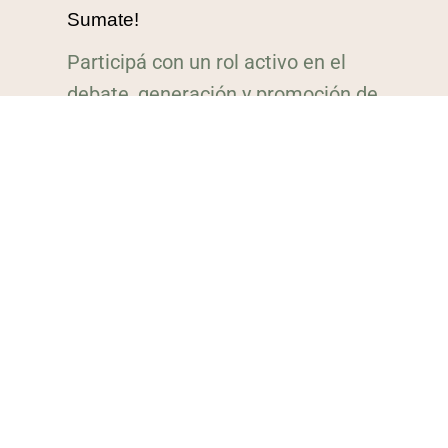
Sumate!
Participá con un rol activo en el
debate, generación y promoción de
propuestas y proyectos para una
Olavarría para Todos.