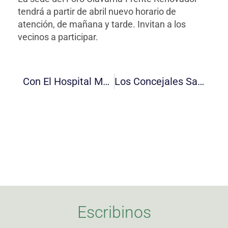
tendrá a partir de abril nuevo horario de
atención, de mañana y tarde. Invitan a los
vecinos a participar.
Con El Hospital Municipal De Fondo, Eduardo Rodríguez Cerró Su Campaña Con Su Compromiso Con La Salúd Pública
Los Concejales Sarachu Y Wesner Entregaron Reconocimiento Del HCD A La “Casa De Cultura Y Turismo” De Loma Negra
Escribinos