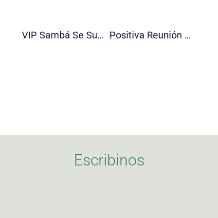
VIP Sambá Se Suma A “La Previa Del Carnaval” Del Foro Olavarría
Positiva Reunión De Trabajo Del Foro Olavarría – Frente Renovador
Escribinos