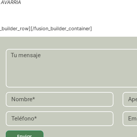
AVARRÍA
n_builder_row][/fusion_builder_container]
Enviar