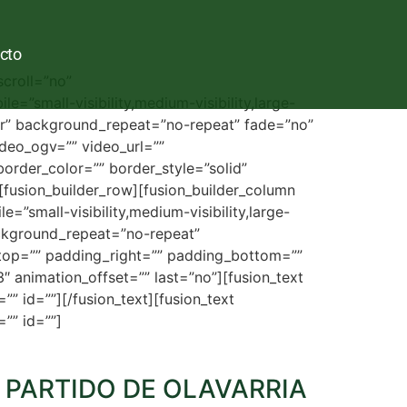
cto
croll=”no”
”small-visibility,medium-visibility,large-
ter” background_repeat=”no-repeat” fade=”no”
deo_ogv=”” video_url=””
order_color=”” border_style=”solid”
fusion_builder_row][fusion_builder_column
=”small-visibility,medium-visibility,large-
ackground_repeat=”no-repeat”
_top=”” padding_right=”” padding_bottom=””
 animation_offset=”” last=”no”][fusion_text
” id=””][/fusion_text][fusion_text
”” id=””]
 PARTIDO DE OLAVARRIA