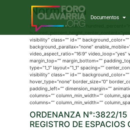
Normativa
Documentos
[fusion_builder_container hundred_percent=”
hundred_percent_height_center_content=”yes”
visibility” class=”” id=”” background_color
background_parallax=”none” enable_mobile=”
video_aspect_ratio=”16:9″ video_loop=”yes” 
margin_top=”” margin_bottom=”” padding_top
type=”1_1″ layout=”1_1″ spacing=”” center_cont
visibility” class=”” id=”” background_color
hover_type=”none” border_size=”0″ border_co
padding_left=”” dimension_margin=”” animatio
columns=”” column_min_width=”” column_spacing
columns=”” column_min_width=”” column_spacin
ORDENANZA N°:3822/15
REGISTRO DE ESPACIOS 