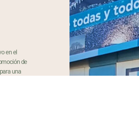
vo en el
romoción de
 para una