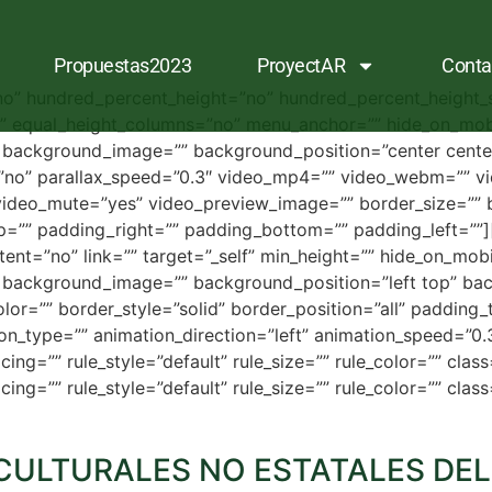
Propuestas2023
ProyectAR
Conta
no” hundred_percent_height=”no” hundred_percent_height_s
 equal_height_columns=”no” menu_anchor=”” hide_on_mobile=
=”” background_image=”” background_position=”center cen
no” parallax_speed=”0.3″ video_mp4=”” video_webm=”” vi
video_mute=”yes” video_preview_image=”” border_size=”” b
=”” padding_right=”” padding_bottom=”” padding_left=””][
ent=”no” link=”” target=”_self” min_height=”” hide_on_mobile
=”” background_image=”” background_position=”left top” b
lor=”” border_style=”solid” border_position=”all” padding
n_type=”” animation_direction=”left” animation_speed=”0.3″
=”” rule_style=”default” rule_size=”” rule_color=”” class=”
g=”” rule_style=”default” rule_size=”” rule_color=”” class=
CULTURALES NO ESTATALES DEL