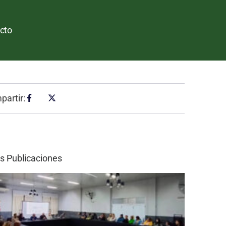
cto
artir:
s Publicaciones