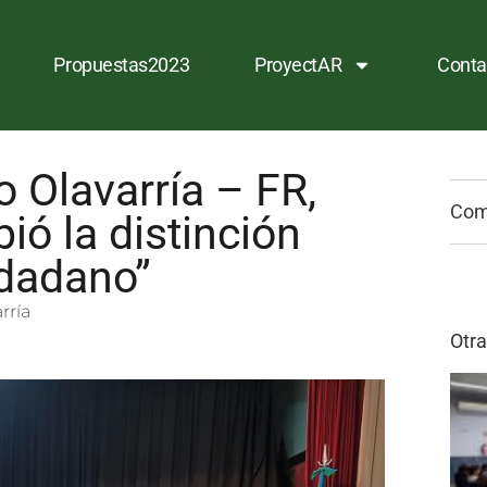
Propuestas2023
ProyectAR
Conta
ro Olavarría – FR,
Comp
bió la distinción
udadano”
rría
Otra