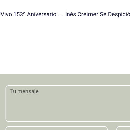
Foro Olavarría – FR Celebra 3 Años Del “Vivo 153º Aniversario Olavarría”