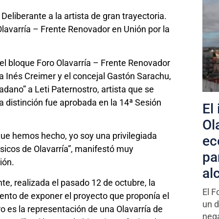
eliberante a la artista de gran trayectoria.
 Olavarría – Frente Renovador en Unión por la
 del bloque Foro Olavarría – Frente Renovador
la Inés Creimer y el concejal Gastón Sarachu,
adano” a Leti Paternostro, artista que se
a distinción fue aprobada en la 14ª Sesión
El
Ol
 que hemos hecho, yo soy una privilegiada
ec
úsicos de Olavarría”, manifestó muy
pa
ción.
al
te, realizada el pasado 12 de octubre, la
El F
ento de exponer el proyecto que proponía el
un 
ro es la representación de una Olavarría de
nega