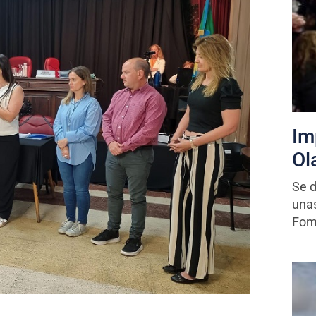
Im
Ol
Se d
unas
Fom