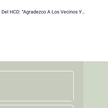
Inés Creimer Se Despidió Del HCD: “Agradezco A Los Vecinos Y Vecinas Que Me Dieron La Oportunidad De Representar Su Voz”