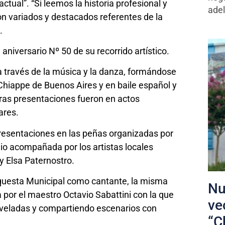
actual”. “Si leemos la historia profesional y
adel
n variados y destacados referentes de la
,.
aniversario Nº 50 de su recorrido artístico.
 a través de la música y la danza, formándose
o Chiappe de Buenos Aires y en baile español y
eras presentaciones fueron en actos
iares.
resentaciones en las peñas organizadas por
dio acompañada por los artistas locales
y Elsa Paternostro.
Orquesta Municipal como cantante, la misma
Nu
 por el maestro Octavio Sabattini con la que
ve
n veladas y compartiendo escenarios con
“C