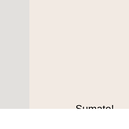
Sumate!
Participá con un rol acti